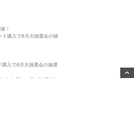
開催！
ード購入で8月大抽選会の抽
ド購入で8月大抽選会の抽選
フヒル レディースゴルフコン