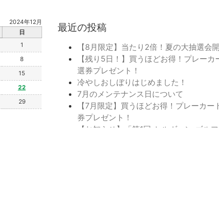
2024年12月
最近の投稿
日
1
【8月限定】当たり2倍！夏の大抽選会
【残り5日！】買うほどお得！プレーカ
8
選券プレゼント！
15
冷やしおしぼりはじめました！
22
7月のメンテナンス日について
29
【7月限定】買うほどお得！プレーカー
券プレゼント！
【お知らせ】「第1回 セルヴァン ゴル
ペ」開催決定＆参加者募集！
覧に戻る
トップページに戻る