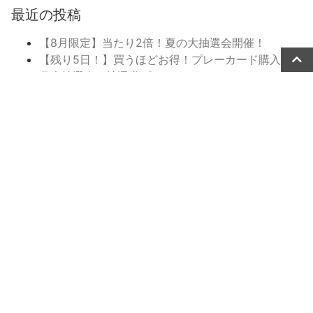
最近の投稿
【8月限定】当たり2倍！夏の大抽選会開催！
【残り5日！】買うほどお得！プレーカード購入で8
月大抽選会の抽選券プレゼント！
冷やしおしぼりはじめました！
7月のメンテナンス日について
【7月限定】買うほどお得！プレーカード購入で8月
大抽選会の抽選券プレゼント！
【お知らせ】「第1回 セルヴァン ゴルフヒル レディ
ースゴルフコンペ」開催決定＆参加者募集！
新着情報一覧に戻る
トップページに戻る