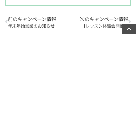
前のキャンペーン情報
次のキャンペーン情報
年末年始営業のお知らせ
【レッスン体験会開催】
2026年8月
月
火
水
木
金
土
日
1
2
3
4
5
6
7
8
9
10
11
12
13
14
15
16
17
18
19
20
21
22
23
24
25
26
27
28
29
30
31
« 7月
最近の投稿
【8月限定】当たり2倍！夏の大抽選会開催！