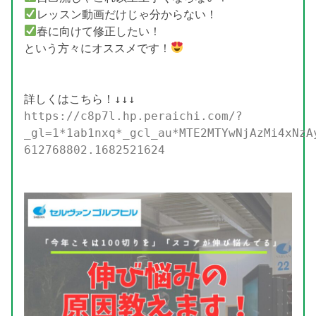
春に向けて修正したい！

という方々にオススメです！
https://c8p7l.hp.peraichi.com/?
_gl=1*1ab1nxq*_gcl_au*MTE2MTYwNjAzMi4xNzA
612768802.1682521624