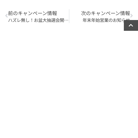
前のキャンペーン情報
次のキャンペーン情報
ハズレ無し！お盆大抽選会開催中！
年末年始営業のお知らせ
2026年8月
月
火
水
木
金
土
日
1
2
3
4
5
6
7
8
9
10
11
12
13
14
15
16
17
18
19
20
21
22
23
24
25
26
27
28
29
30
31
« 7月
最近の投稿
【第1弾は明日まで！】夏の大抽選会☆8/10から第2
弾スタート！