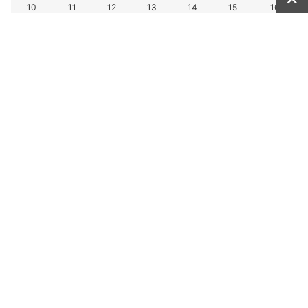
10
11
12
13
14
15
16
17
18
19
20
21
22
23
24
25
26
27
28
29
30
31
« 7月
最近の投稿
【8月限定】当たり2倍！夏の大抽選会開催！
【残り5日！】買うほどお得！プレーカード購入で8
月大抽選会の抽選券プレゼント！
冷やしおしぼりはじめました！
7月のメンテナンス日について
【7月限定】買うほどお得！プレーカード購入で8月
大抽選会の抽選券プレゼント！
【お知らせ】「第1回 セルヴァン ゴルフヒル レディ
ースゴルフコンペ」開催決定＆参加者募集！