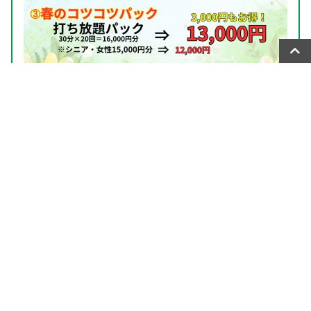
前のキャンペーン情報
次のキャンペーン情報
【本日最終日】WINTERスーパーセール開催中！
【リニューアル5周年記念｜新規入会キャンペーン開催】
2026年8月
月
火
水
木
金
土
日
1
2
3
4
5
6
7
8
9