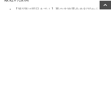
【第1弾は明日まで！】夏の大抽選会☆8/10から第2
弾スタート！
【8月限定】当たり2倍！夏の大抽選会開催！
【残り5日！】買うほどお得！プレーカード購入で8
月大抽選会の抽選券プレゼント！
冷やしおしぼりはじめました！
7月のメンテナンス日について
【7月限定】買うほどお得！プレーカード購入で8月
大抽選会の抽選券プレゼント！
トップページに戻る